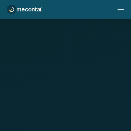
mecontaí
.